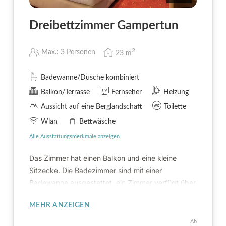
Dreibettzimmer Gampertun
2
Max.: 3 Personen
23
m
Badewanne/Dusche kombiniert
Balkon/Terrasse
Fernseher
Heizung
Aussicht auf eine Berglandschaft
Toilette
Wlan
Bettwäsche
Alle Ausstattungsmerkmale anzeigen
Das Zimmer hat einen Balkon und eine kleine
Sitzecke. Die Badezimmer sind mit einer
Badewanne ausgestattet, ein Zimmer verfügt über
eine Dusche statt Badewanne.
MEHR ANZEIGEN
Ab