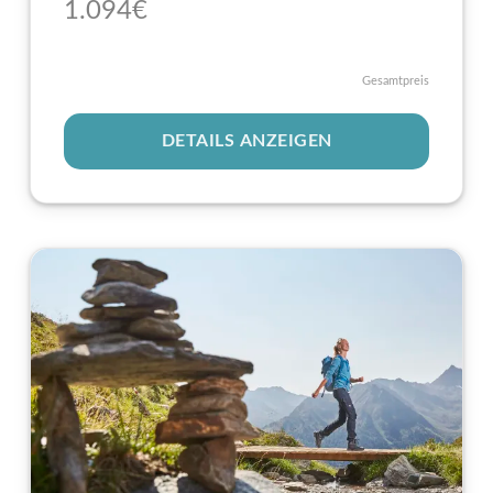
1.0
94
€
Gesamtpreis
DETAILS ANZEIGEN