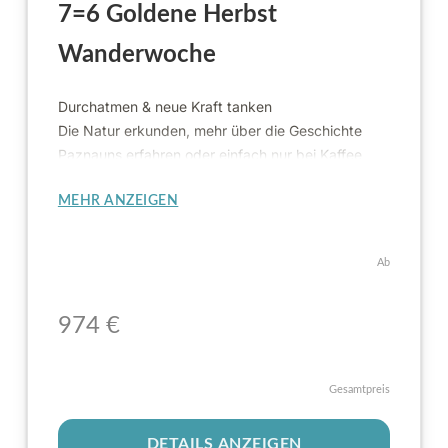
7=6 Goldene Herbst
Wanderwoche
Durchatmen & neue Kraft tanken
Die Natur erkunden, mehr über die Geschichte
Paznauns erfahren oder einfach nur bei Kaffee
und Kuchen über schöne Erinnerungen plaudern
MEHR ANZEIGEN
Ab
97
4
€
Gesamtpreis
DETAILS ANZEIGEN