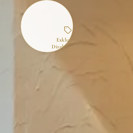
Exklusiver
Direktbucher-
Deal