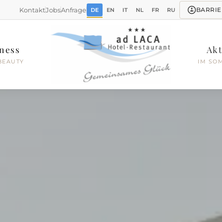
Kontakt
Jobs
Anfrage
BARRIE
DE
EN
IT
NL
FR
RU
ness
Akt
BEAUTY
IM SO