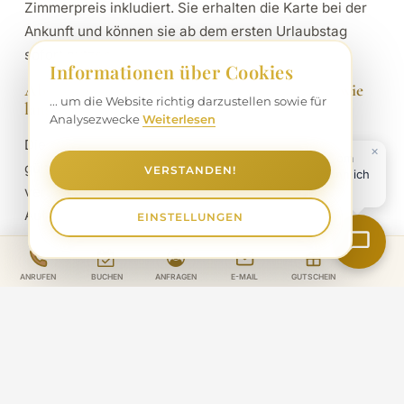
Zimmerpreis inkludiert. Sie erhalten die Karte bei der
Ankunft und können sie ab dem ersten Urlaubstag
sofort nutzen.
Informationen über Cookies
Ab wann gilt die Silvretta Card Premium und wie
... um die Website richtig darzustellen sowie für
lange kann ich sie verwenden?
Analysezwecke
Weiterlesen
Die Karte ist ab dem ersten Tag Ihres Aufenthalts
gültig – Sie müssen also keinen Tag Urlaub
VERSTANDEN!
verschenken. Sie gilt für die gesamte Dauer Ihres
Aufenthalts im Hotel Alpenkönigin.
EINSTELLUNGEN
Welche Bergbahnen und Seilbahnen sind mit der
Silvretta Card Premium inklusive?
Mit der Karte fahren Sie kostenlos auf die Bergbahnen
und Seilbahnen in See, Kappl, Ischgl/Samnaun sowie
Galtür. So erkunden Sie das gesamte Paznaun und das
Skigebiet Silvretta Arena ganz ohne zusätzliche
Ticketkosten.