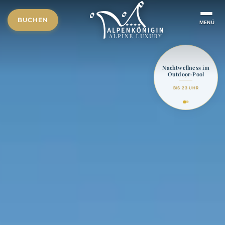
BUCHEN
MENÜ
Nachtwellness im
Outdoor‑Pool
BIS 23 UHR
Urlaubsgutsc
verschenke